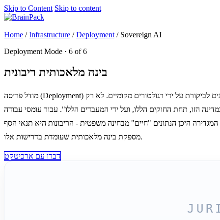
Skip to Content
Skip to content
Get started
Home
/
Infrastructure
/
Deployment
/
Sovereign AI
Deployment Mode · 6 of 6
בינה מלאכותית ריבונית
מודל פריסה (Deployment) שבו הנתונים חייבים להישאר באופן מוכח בתוך גבולות לאומיים ספציפיים - מעובדים על ידי ישויות מקומיות, כפופים למסגרות משפטיות לאומיות, וניתנים לביקורת על ידי רגולטורים מקומיים. לא רק
על ידי המעבדים הללו". עבור עומסי עבודה (Workloads) הכפופים ל-EU AI Act, ה-SecNumCloud הצרפתי, תקן C5 הגרמני, דרישות הריבונות של איחוד
 היכן הנתונים "חיים" מבחינה משפטית - הריבונות היא תנאי הסף. BrainPack
מספקת בינה מלאכותית שעומדת בדרישות אלו.
דברו עם ארכיטקט
JUR