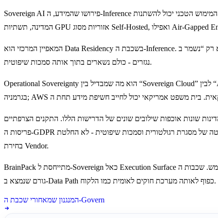
Sovereign AI פירושו שהמידע, ה-Inference והגורם המפעיל - כולם נשארים בתוך מסגרת משפטית לאומית מוגדרת. המימוש הטכני יכול להשתנות: Sovereign Cloud Regions, דאטה סנטרים מסוג On-Premise בתוך גבולות
המאפיין המרכזי הוא Data Residency בשכבת ה-Inference. המידע מעובד פיזית בתוך גבולות המדינה הנדרשים — לא רק “נשמר ב-Regional Bucket”, אלא מעובד שם בפועל בזמן הקריאה. Logs, ‏Audit Records ונתונים
נגזרים - כולם נשארים בתוך אותה סמכות שיפוטית.
Operational Sovereignty הוא מה שמבדיל בין “Sovereign Cloud” לבין “AWS Region בפרנקפורט”. הגורם שמפעיל את התשתית חייב להיות כפוף בעצמו למסגרת המשפטית הלאומית הרלוונטית. פרנקפורט נמצאת
נות שונות אוכפות שילובים שונים של הדרישות הללו. התקנים הצרפתיים SecNumCloud וגרסאות ה-High-Tier של German C5 דורשים Full Residency, ‏Operational Sovereignty ויכולת Audit מקומית מלאה. רוב
פריסות ה-GDPR הסטנדרטיות עדיין מאפשרות שימוש במפעילים זרים. רגולציות סקטוריאליות מוסיפות שכבות דרישה נוספות מעל לכך. החלטת הפריסה היא החלטה של מסגרת רגולטורית וסמכות שיפוטית - לא החלטת
בחירת Vendor.
BrainPack מתייחסת ל-Sovereign כאל Execution Surface אחת מתוך חמש. שכבות ה-Connect, ‏Orchestrate וה-Govern אינן משתנות. מה שמשתנה הוא תחום הסמכות המשפטית שבו מתבצע ה-Inference - והעובדה שכל
גורם שנמצא ב-Data Path כפוף לאותה מערכת חוקים לאומית כמו הלקוח.
המנגנון שמאחורי שכבת ה-Govern