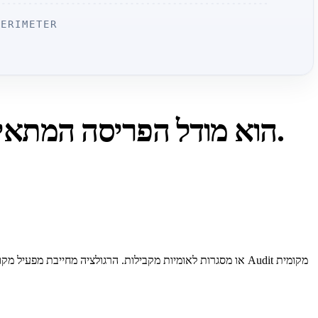
ERIMETER
חמש קטגוריות Workloads שבהן Sovereign AI הוא מודל הפריסה המתאים ביותר.