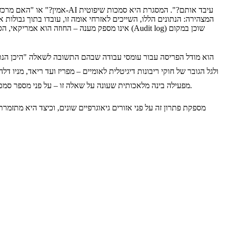
המסגרות אמנם שונות, אך השאלה נותרת בעינה. BrainPack מפעילה בינה מלאכותית שעונה על שאלה זו – על פני מספר סמכויות שיפוט, עם שכבת תפעול אחת המנתבת באופן אוטומטי כל עומס עבודה לאזור הנכון.