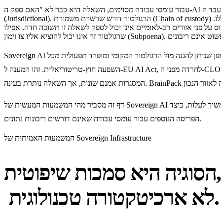
עבור עומסי עבודה מסוימים, השאלה היא כבר לא "האם ספק ה-AI אמין?" או "האם מרכז הנתונים מאובטח?". השאלה היא "באיזו מדינה שהו הנתונים פיזית בזמן שמעבד ה-AI עיבד אותם?". המסגרת היא סמכות שיפוטית
(Jurisdictional). הרגולטור דורש שרשרת משמורת (Chain of custody) המצהירה: הנתונים הללו, השייכים לאזרחי אומה זו, עובדו בתוך גבולות אלו, על ידי ישויות המאוגדות בסמכות שיפוט זו, וכפופים לחוקים הלאומיים הללו.
-לאומיים אינו יכול לספק לשאלה זו תשובה חדה. אפילו ZDR (רזדנסי אפס נתונים) אינו מספק מענה – החוזה הוא אמריקאי, הספק הוא אמריקאי, ויומן הביקורת (Audit log) שוכן במקום
Sovereign AI הוא מודל הפריסה עבור עומסי עבודה שבהם התשובה לשאלה "היכן הנתונים נמצאים מבחינה משפטית?" היא מדינה ספציפית, בשפה המקומית, באופן שניתן להגנה מול הרגולטור המקומי ומופרד תפעולית מכל
השפעה חוץ-טריטוריאלית. זהו המענה ל-EU AI Act, לחרדה מפני ה-CLOUD Act האמריקאי, לקונפליקט שבין GDPR ,CCPA ו-PIPL, ולגל הגובר של חוקי ריבונות דיגיטלית לאומיים – מפריז ועד ריאד, מניו דלהי ועד קנברה.
דף זה מסביר מהי המשמעות המעשית של Sovereign AI בשנת 2026, מדוע הלחץ הרגולטורי ממשיך לעלות, כיצד BrainPack מספקת פתרון זה על פני אזורים גיאוגרפיים שונים, וכיצד היא מתזמרת אותו לצד ארבעת מודלי
הפריסה הנוספים עבור עומסי עבודה שאינם דורשים ריבונות נתונים.
המשמעות האמיתית של Sovereign Infrastructure
הסוגיה היא סמכות שיפוטית,
לא ארכיטקטורה טכנולוגית.