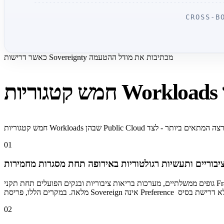
CROSS-B
כאשר דרישות Sovereignty מכתיבות את מודל ההטעמה
01
ציבוריים ותעשיות רגולטוריות באירופה תחת מסגרות מחמירות
גופים ממשלתיים, מערכות בריאות ציבוריות ובנקים הפועלים תחת תקני France SecNumCloud, ‏German C5 High-Tier או מסגרות לאומיות מקבילות. הרגולציה מחייבת מפעיל מקומי, עיבוד מידע מקומי ויכולת Audit מקומית
02