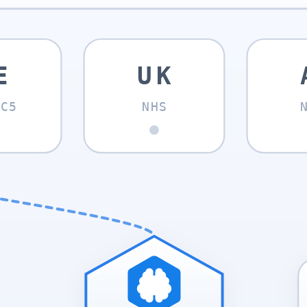
E
UK
C5
NHS