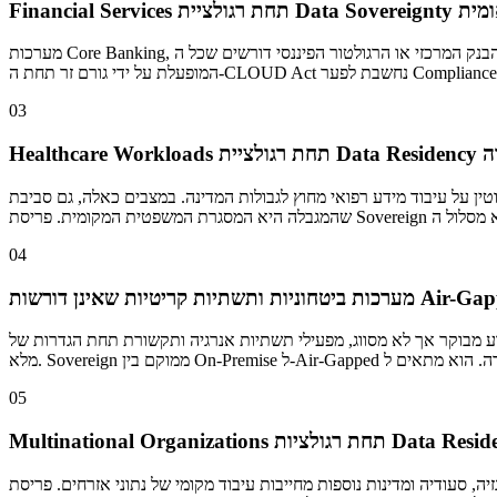
חת רגולציית Data Sovereignty לאומית
מערכות Core Banking, תשתיות תשלומים ורשומות פיננסיות של לקוחות - במדינות שבהן הבנק המרכזי או הרגולטור הפיננסי דורשים שכל ה-Data Path יהיה כפוף לחוק המקומי. במקרים הללו, עצם החשיפה של תשתית
03
Data  מחמירה
וץ לגבולות המדינה. במצבים כאלה, גם סביבת Cloud אמריקאית התואמת ל-HIPAA אינה רלוונטית, משום
04
תיות אנרגיה ותקשורת תחת הגדרות של Critical Infrastructure, ו-Workloads הסמוכים לעולמות המודיעין , הדורשים הפעלה מקומית אך לא Network Isolation
05
 סעודיה ומדינות נוספות מחייבות עיבוד מקומי של נתוני אזרחים. פריסת