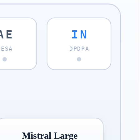
AE
IN
NESA
DPDPA
Mistral Large