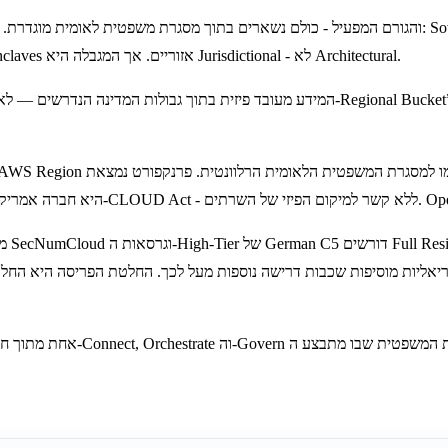
המדינה, תשתיות GPU אזוריות מסוג Self-Hosted, ואפילו Air-Gapped Enclaves אזוריים. אך המגבלה היא Jurisdictional - לא Architectural.
מדי