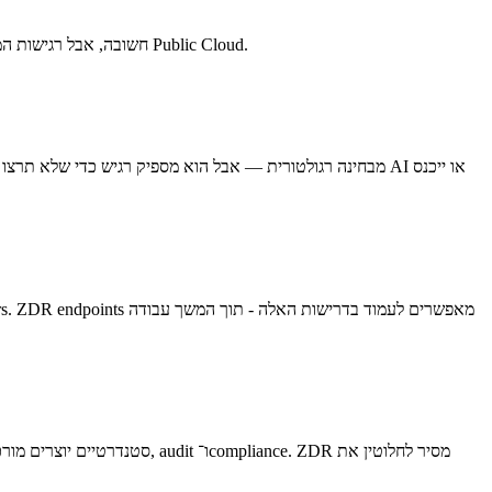
חמש קטגוריות של workloads שבהן ZDR הוא הבחירה הנכונה - כאשר איכות מודלי ה־Frontier חשובה, אבל רגישות המידע גבוהה מדי עבור תנאי השמירה הסטנדרטיים של Public Cloud.