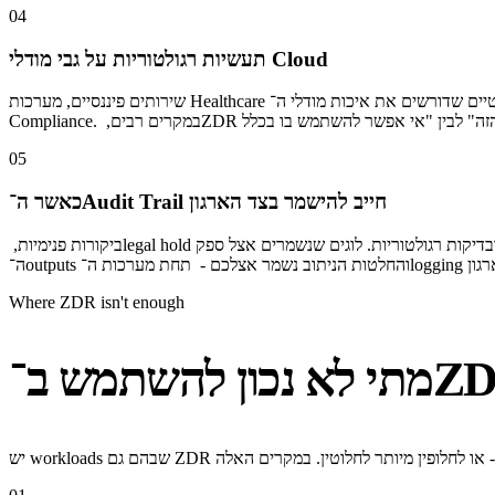
04
תעשיות רגולטוריות על גבי מודלי Cloud
שירותים פיננסיים, מערכות Healthcare ועומסים משפטיים שדורשים את איכות מודלי ה־Frontier - אך פועלים תחת רגולציות כמו SEC, ‏HIPAA, ‏GLBA או חיסיון עו״ד־לקוח, שבהן שמירת מידע אצל ספק AI יוצרת סיכון
05
כאשר ה־Audit Trail חייב להישמר בצד הארגון
ביקורות פנימיות, ‏legal hold ובדיקות רגולטוריות. לוגים שנשמרים אצל ספק AI הם שכבת סיכון שקשה לשלוט בה לחלוטין — מה נשמר, איפה זה נשמר ולכמה זמן. ב־ZDR הספק לא שומר דבר, וכל ה־audit trail של ה־inputs,
Where ZDR isn't enough