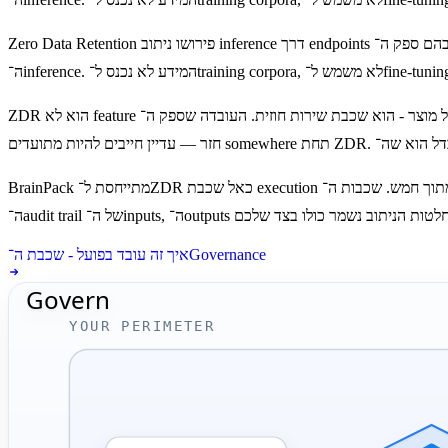
Zero Data Retention פירושו ניתוב inference דרך endpoints שבהם ספק ה־AI התחייב חוזית שלא לשמור את ה־inputs או ה־outputs שלכם. השאילתה והתשובה מעובדות בזיכרון בלבד - ונמחקות לאחר סיום קריאת
ZDR הוא לא feature של מוצר - הוא שכבת שירות חוזית. העובדה שספק ה־AI לא שומר את המידע לא מבטלת את הצורך ב־logging; היא פשוט מעבירה את האחריות על ה־audit log לסביבה שלכם. מה נשלח, מי שלח ומה
BrainPack מתייחסת ל־ZDR כאל שכבת execution אחת מתוך חמש. שכבות ה־Connect, ‏Orchestrate ו־Governance אינן משתנות. מה שמשתנה הוא המסגרת החוזית שמנהלת את קריאת ה־inference - והעובדה שכל
איך זה עובד בפועל - שכבת ה־Governance
Govern
YOUR PERIMETER