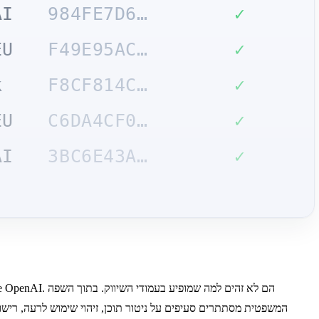
AI
984FE7D6…
✓
EU
F49E95AC…
✓
k
F8CF814C…
✓
EU
C6DA4CF0…
✓
AI
3BC6E43A…
✓
המשפטית מסתתרים סעיפים על ניטור תוכן, זיהוי שימוש לרעה, רישו