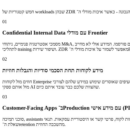
01
Confidential Internal Data עם מודלי Frontier
מסמכי אסטרטגיה פנימיים, ניתוחי M&A, חומרי דירקטוריון ודוחות כספיים שטרם פורסמו. המידע אולי לא מחייב Self-Hosting מבחינה רגולטורית — אבל הוא מספיק רגיש כדי שלא תרצו שהוא יישמר אצל ספק AI או ייכנס
02
מידע לקוחות תחת הסכמי סודיות והגבלות חוזיות
חוזים מול לקוחות Enterprise כוללים לעיתים סעיפים שאוסרים שימוש במידע שלהם לצורכי training של מודלים חיצוניים או שמירה אצל subprocessors. ZDR endpoints מאפשרים לעמוד בדרישות האלה - תוך המשך עבודה
מול אותם ספקי AI שהצוות שלכם כבר עובד איתם כיום.
03
Cust ב־Production עם מידע אישי (PII)
סוכני תמיכה, assistants לניהול חשבונות וכל מערכת שנוגעת ברשומות לקוח, פרטי קשר או היסטוריית עסקאות. תנאי Public Cloud סטנדרטיים יוצרים מורכבות סביב חשיפה, audit ו־compliance. ZDR מסיר לחלוטין את
שאלת ה־retention מהשכבה החוזית.