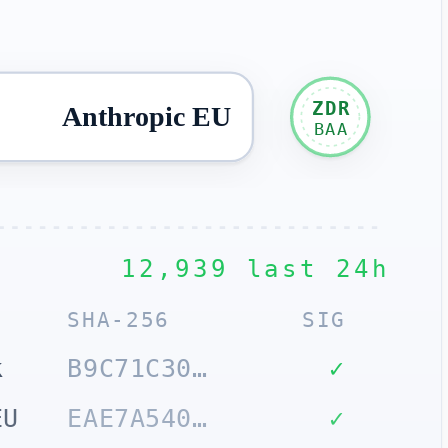
ZDR
Anthropic EU
BAA
12,939 last 24h
SHA-256
SIG
k
B9C71C30…
✓
EU
EAE7A540…
✓