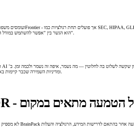
Compliance. במקרים רבים, ‏ZDR הוא הגשר בין "אפשר להשתמש במודל הזה" לבין "אי אפשר להשתמש בו בכלל".
ה־outputs והחלטות הניתוב נשמר אצלכם - תחת מערכות ה־logging ומדיניות השמירה שכבר קיימות בארגון.