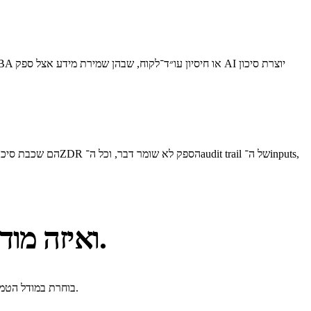
מתי לא נכון להשתמש ב־ZDR - ואיזה מודל הטמעה מתאים במקום.
יש workloads שבהם גם ZDR לא מספיק - או לחלופין מיותר לחלוטין. במקרים האלה BrainPack בוחרת במודל הטמעה אחר בהתאם לדרישות המידע, הרגולציה והעלות.