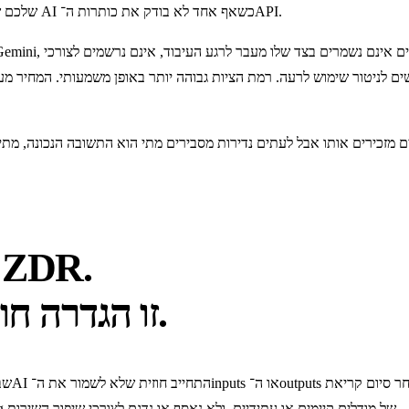
אמיתי. וכמעט שום דבר מזה לא מתאים לנתונים שה־CFO שלכם שולח למערכות AI כשאף אחד לא בודק את כותרות ה־API.
ם לניטור שימוש לרעה. רמת הציות גבוהה יותר באופן משמעותי. המחיר מעט
מה המשמעות האמיתית של ZDR
זו הגדרה חוזית, לא ארכיטקטורה טכנית.
ה־inference. המידע לא נכנס ל־training corpora, לא משמש ל־fine-tuning של מודלים קיימים או עתידיים, ולא נאסף או נדגם לצורכי שיפור השירות.