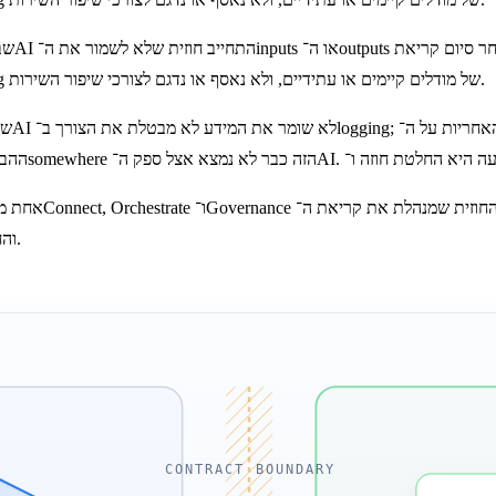
ה־inference. המידע לא נכנס ל־training corpora, לא משמש ל־fine-tuning של מודלים קיימים או עתידיים, ולא נאסף או נדגם לצורכי שיפור השירות.
ה־audit trail של ה־inputs, ה־outputs והחלטות הניתוב נשמר כולו בצד שלכם.
CONTRACT BOUNDARY