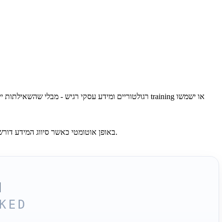
עבור workloads שבהם Public Cloud פתוח מדי ו־Self-Hosted איטי מדי להטמעה - ‏ZDR הוא הפתרון. BrainPack מנתבת workloads ל־ZDR באופן אוטומטי כאשר סיווג המידע דורש זאת.
N
KED