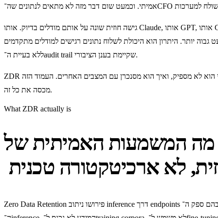
גישה חוזית שונה על אותם מודלים בדיוק. אותו Claude, אותו GPT, אותו Gemini, אותה מהירות, אותה איכות תנאים שונים. הספק מתחייב בכתב שהנתונים אינם נשמרים בצד שלו מעבר לרגע העיבוד, אינם נרשמים לצורכי
 גבוה יותר. היתרון הוא היכולת לשלוח נתונים רגישים למודלים מתקדמים
ללא בעיית ה־audit trail שקיימת בענן הציבורי.
ZDR הוא מצב הטמעה שמסבירים אותו לא נכון יותר מכולם ב-2026. ספקים מזכירים אותו אבל לעתים נדירות מסבירים מתי הוא התשובה הנכונה, מתי הוא לא מספיק, ואיך הוא מסנכרן עם המצבים האחרים. העמוד הזה
מכסה את כל זה.
What ZDR actually is
.
Zero Data Retention פירושו ניתוב inference דרך endpoints שבהם ספק ה־AI התחייב חוזית שלא לשמור את ה־inputs או ה־outputs שלכם. השאילתה והתשובה מעובדות בזיכרון בלבד - ונמחקות לאחר סיום קריאת