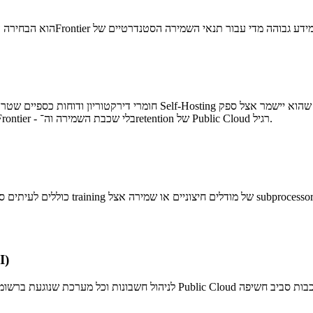
לתהליכי training ושיפור שירות. ZDR מאפשר לשמור על איכות מודלי ה־Frontier - בלי שכבת השמירה וה־retention של Public Cloud רגיל.
omer-Facing Apps