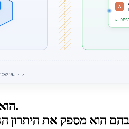
A
▸ DES
CCA259… · ✓
איפה ZDR הוא הבחירה הנכונה.