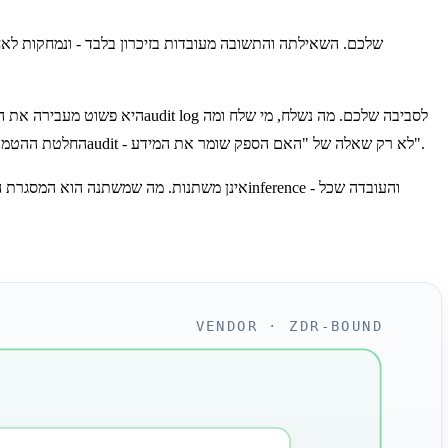
חזר — עדיין חייבים להיות מתועדים somewhere תחת ZDR. ההבדל הוא שה־somewhere הזה כבר לא נמצא אצל ספק ה־AI. החלטת ההטמעה היא החלטת חוזה ו־audit - לא רק שאלה של "האם הספק שומר את המידע".
VENDOR · ZDR-BOUND