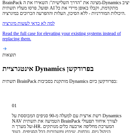
BrainPack מציגה את "הדרך השלישית": השאירו את ה-Dynamics יציב
ופועל, פרסו מעליו תשתית AI מתקדמת, וקבלו באופן מיידי את כל
היכולות המודרניות - ללא הסיכון, העלות וההפרעה הכרוכים במיגרציה.
למה לא כדאי לעשות מיגרציה
Read the full case for elevating your existing systems instead of
replacing them.
תוצאות
אינטגרציית Dynamics בפרודקשן
תשתית BrainPack מותקנת בסביבות Dynamics בפרודקשן כיום:
01
רשת ארצית עם למעלה מ-90 סניפים המבוססת על Dynamics
NAV הטמיעה את תשתית BrainPack לצורך איחוד תפעולי
של מערך ה-HR. המערכת מחליפה ארבעה כלים מנותקים
בניהול גיוס, נוכחות, שיבוץ ומשכורות בכל הסניפים, בעוד