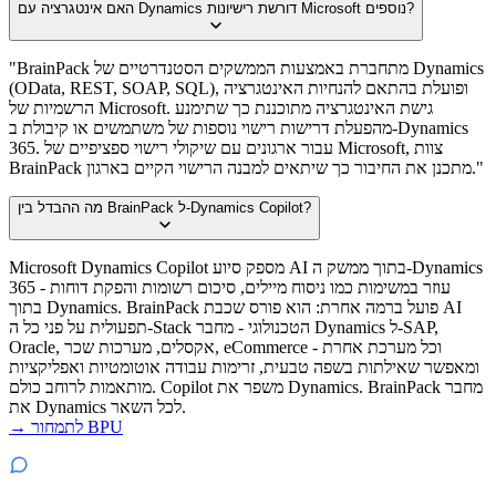
האם אינטגרציה עם Dynamics דורשת רישיונות Microsoft נוספים?
"BrainPack מתחברת באמצעות הממשקים הסטנדרטיים של Dynamics
(OData, REST, SOAP, SQL), ופועלת בהתאם להנחיות האינטגרציה
הרשמיות של Microsoft. גישת האינטגרציה מתוכננת כך שתימנע
מהפעלת דרישות רישוי נוספות של משתמשים או קיבולת ב-Dynamics
365. עבור ארגונים עם שיקולי רישוי ספציפיים של Microsoft, צוות
BrainPack מתכנן את החיבור כך שיתאים למבנה הרישוי הקיים בארגון."
מה ההבדל בין BrainPack ל-Dynamics Copilot?
Microsoft Dynamics Copilot מספק סיוע AI בתוך ממשק ה-Dynamics
365 - עוזר במשימות כמו ניסוח מיילים, סיכום רשומות והפקת דוחות
בתוך Dynamics. BrainPack פועל ברמה אחרת: הוא פורס שכבת AI
תפעולית על פני כל ה-Stack הטכנולוגי - מחבר Dynamics ל-SAP,
Oracle, אקסלים, מערכות שכר, eCommerce וכל מערכת אחרת -
ומאפשר שאילתות בשפה טבעית, זרימות עבודה אוטומטיות ואפליקציות
מותאמות לרוחב כולם. Copilot משפר את Dynamics. BrainPack מחבר
את Dynamics לכל השאר.
→ לתמחור BPU