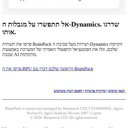
אל תתפשרו על מגבלות ה-Dynamics. שדרגו
אותו.
פרסו את תשתית BrainPack ישירות מעל סביבת ה-Dynamics הקיימת
שלכם, וגלו את הפוטנציאל התפעולי האמיתי של המערכת באמצעות
שכבת AI מתקדמת.
דברו עם BrainPack
פרסו את ה-BPU הראשון שלכם
הסכם רשיון משתמש
תנאי שימוש
|
מדיניות פרטיות
|
BrainPack is owned and managed by Memetech LTD, CY10440092L, Agiou
Pavlou 61, Agios Andreas, Nicosia 1007, Cyprus
©️ 2026. Memetech LTD. All rights reserved.