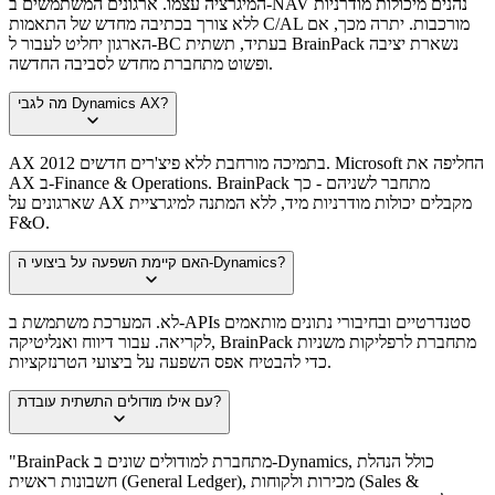
המיגרציה עצמו. ארגונים המשתמשים ב-NAV נהנים מיכולות מודרניות
ללא צורך בכתיבה מחדש של התאמות C/AL מורכבות. יתרה מכך, אם
הארגון יחליט לעבור ל-BC בעתיד, תשתית BrainPack נשארת יציבה
ופשוט מתחברת מחדש לסביבה החדשה.
מה לגבי Dynamics AX?
AX 2012 בתמיכה מורחבת ללא פיצ'רים חדשים. Microsoft החליפה את
AX ב-Finance & Operations. BrainPack מתחבר לשניהם - כך
שארגונים על AX מקבלים יכולות מודרניות מיד, ללא המתנה למיגרציית
F&O.
האם קיימת השפעה על ביצועי ה-Dynamics?
לא. המערכת משתמשת ב-APIs סטנדרטיים ובחיבורי נתונים מותאמים
לקריאה. עבור דיווח ואנליטיקה, BrainPack מתחברת לרפליקות משניות
כדי להבטיח אפס השפעה על ביצועי הטרנזקציות.
עם אילו מודולים התשתית עובדת?
"BrainPack מתחברת למודולים שונים ב-Dynamics, כולל הנהלת
חשבונות ראשית (General Ledger), מכירות ולקוחות (Sales &