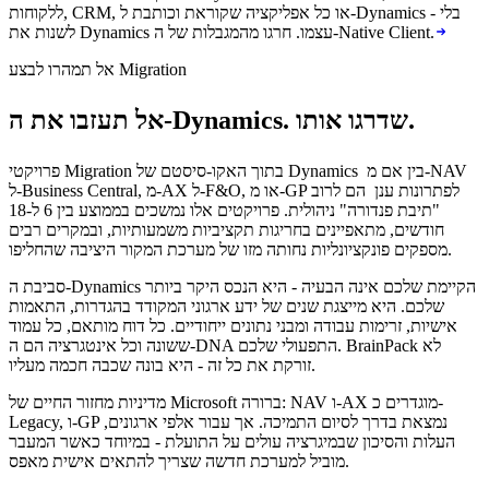
ללקוחות, CRM, או כל אפליקציה שקוראת וכותבת ל-Dynamics - בלי
לשנות את Dynamics עצמו. חרגו מהמגבלות של ה-Native Client.
אל תמהרו לבצע Migration
אל תעזבו את ה-Dynamics. שדרגו אותו.
פרויקטי Migration בתוך האקו-סיסטם של Dynamics בין אם מ-NAV
ל-Business Central, מ-AX ל-F&O, או מ-GP לפתרונות ענן הם לרוב
"תיבת פנדורה" ניהולית. פרויקטים אלו נמשכים בממוצע בין 6 ל-18
חודשים, מתאפיינים בחריגות תקציביות משמעותיות, ובמקרים רבים
מספקים פונקציונליות נחותה מזו של מערכת המקור היציבה שהחליפו.
סביבת ה-Dynamics הקיימת שלכם אינה הבעיה - היא הנכס היקר ביותר
שלכם. היא מייצגת שנים של ידע ארגוני המקודד בהגדרות, התאמות
אישיות, זרימות עבודה ומבני נתונים ייחודיים. כל דוח מותאם, כל עמוד
ששונה וכל אינטגרציה הם ה-DNA התפעולי שלכם. BrainPack לא
זורקת את כל זה - היא בונה שכבה חכמה מעליו.
מדיניות מחזור החיים של Microsoft ברורה: NAV ו-AX מוגדרים כ-
Legacy, ו-GP נמצאת בדרך לסיום התמיכה. אך עבור אלפי ארגונים,
העלות והסיכון שבמיגרציה עולים על התועלת - במיוחד כאשר המעבר
מוביל למערכת חדשה שצריך להתאים אישית מאפס.