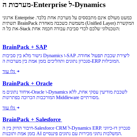
מערכות ה-Enterprise ל-Dynamics
ארגוני Enterprise כמעט מעולם אינם מתבססים על מערכת אחת בלבד.
תשתית BrainPack משמשת כשכבה מאחדת (Unified Layer) המקשרת
את כל ה-Stack הטכנולוגי שלכם לכדי סביבת עבודה חכמה אחת:
BrainPack + SAP
גישור מלא בין סביבות Dynamics ו-SAP ליצירת שכבת תפעול אחודה.
סנכרון נתונים ותהליכים בזמן אמת בין מערכות ה-ERP המובילות.
גלו עוד
BrainPack + Oracle
איחוד נתונים מ-Oracle ו-Dynamics לשכבת מודיעין עסקי אחת, ללא
המורכבות הכרוכה בפתרונות Middleware מסורתיים.
גלו עוד
BrainPack + Salesforce
חיבור הדוק בין ה-Salesforce CRM ל-Dynamics ERP. סנכרון דו-כיווני
בזמן אמת ותובנות AI המשלבות נתוני מכירות עם נתונים פיננסיים.