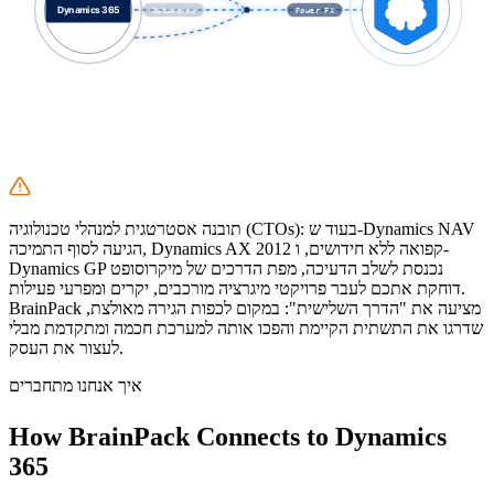
Dataverse
Dataverse
Power FX
תובנה אסטרטגית למנהלי טכנולוגיה (CTOs): בעוד ש-Dynamics NAV
הגיעה לסוף התמיכה, Dynamics AX 2012 קפואה ללא חידושים, ו-
Dynamics GP נכנסת לשלב הדעיכה, מפת הדרכים של מיקרוסופט
דוחקת אתכם לעבר פרויקטי מיגרציה מורכבים, יקרים ומפרעי פעילות.
BrainPack מציעה את "הדרך השלישית": במקום לכפות הגירה מאולצת,
שדרגו את התשתית הקיימת והפכו אותה למערכת חכמה ומתקדמת מבלי
לעצור את העסק.
איך אנחנו מתחברים
How BrainPack Connects to
Dynamics
365