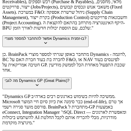
Receivables), רכש וספקים (Purchase & Payables), מלאי, מחסנים,
ייצור, פרויקטים (Jobs/Projects), משאבי אנוש ונכסים קבועים (Fixed
Assets). במערכת F&O: ניהול שרשרת אספקה (Supply Chain
Management), בקרת ייצור (Production Control) וחשבונאות פרויקטים
(Project Accounting). היקף האינטגרציה מתרחב בהתאם להקצאת ה-
BPU שלכם, עם הוספת יכולות חדשות לאורך הזמן."
אפשר להתחבר למספר מוצרי Dynamics בו-זמנית?
כן. BrainPack מתחבר באופן שגרתי למספר מוצרי Dynamics - לדוגמה,
BC לחברה בת בעוד חברת האם על F&O, או NAV לפיננסים בעוד
חטיבה אמריקאית על GP. שכבת התפעול מאחדת הכל לממשק מודיעין
אחד.
מה לגבי Dynamics GP (Great Plains)?
"Dynamics GP ממשיכה להיות בשימוש בארגונים רבים בארה״ב.
Microsoft כבר סימנה את כיוון סיום חיי המוצר (end-of-life), אך טרם
פורסם מועד סגירה רשמי. BrainPack מתחברת ל-GP באמצעות
eConnect, ‏Integration Manager ו־SQL Direct — ומאפשרת לארגונים
להשתמש ביכולות AI מודרניות, מבלי להכריח אותם לקבל החלטת
מיגרציה מוקדמת."