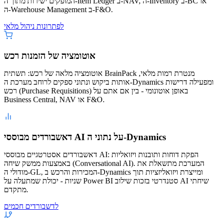
המופקים ישירות מתוך ה-Item Ledger ב-NAV, ה-Inventory ב-BC או
ה-Warehouse Management ב-F&O.
לפתרונות ניהול מלאי
אוטומציה של הזמנות רכש
אוטומציה מלאה של רכש: תשתית BrainPack מנטרת רמות מלאי,
אותות ביקוש ונתוני ספקים לרוחב מערכת ה-Dynamics ומפעילה דרישות
רכש (Purchase Requisitions) באופן אוטונומי - בין אם אתם על
Business Central, NAV או F&O.
דאשבורדים מבוססי AI על נתוני ה-Dynamics
דאשבורדים אסטרטגיים מבוססי AI: הפקת דוחות ותובנות ויזואליות
באמצעות ממשק שיחה (Conversational AI). המערכת מתשאלת את
מודולי ה-GL, המכירות והרכש ב-Dynamics ומייצרת ויזואליזציות תוך
שניות - יכולת שמתעלה על Power BI סטנדרטי בזכות שילוב AI שיחתי
מתקדם.
לדשבורדים חכמים