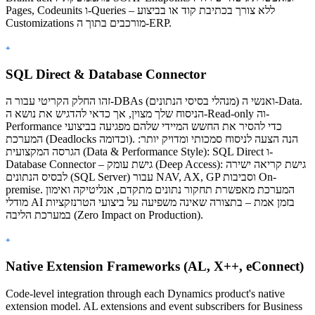
Pages, Codeunits ו-Queries – ללא צורך בכתיבת קוד או בביצוע
Customizations מורכבים בתוך ה-ERP.
+
SQL Direct & Database Connector
זהו החלק הקריטי עבור ה-DBAs (מנהלי בסיסי הנתונים) ואנשי ה-Data.
הניסוח שלך מצוין, אך כדאי להדגיש את נושא ה-Read-only וה-
Performance כדי להסיר את החשש המיידי שלהם מפגיעה בביצועי
המערכת (Deadlocks וכדומה). הנה הצעה לניסוח סמכותי ומדויק יותר:
הגרסה המקצועית (Data & Performance Style): SQL Direct ו-
Database Connector – גישת עומק (Deep Access): גישת קריאה ישירה
לבסיס הנתונים (SQL Server) עבור NAV, AX, GP וסביבות On-
premise. המערכת מאפשרת תחקור נתונים מתקדם, אנליטיקה ואימון
מודלי AI בזמן אמת – בתצורה שאינה משפיעה על ביצועי הטרנזקציות
במערכת הליבה (Zero Impact on Production).
+
Native Extension Frameworks (AL, X++, eConnect)
Code-level integration through each Dynamics product's native
extension model. AL extensions and event subscribers for Business