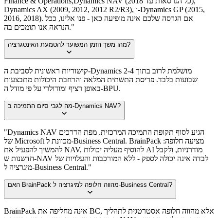
Finance & Operations,Dynamics NAV (כל הגרסאות עד 2018),
Dynamics AX (2009, 2012, 2012 R2/R3), ו-Dynamics GP (2015,
2016, 2018). אם הגרסה שלכם אינה מופיעה כאן - פנו אלינו, ככל
הנראה אנו תומכים בה."
מהו משך הזמן המשוער להטמעת האינטגרציה?
קישוריות ראשונית לסביבת ה-Dynamics מושלמת לרוב בתוך 2-4
שבועות בלבד. פריסת התשתית המלאה והרחבת היכולות מתבצעות
באופן רציף ומודולרי על פי מודל ה-BPU.
מה לגבי סיום התמיכה ב-Dynamics NAV?
"Dynamics NAV הגיע לסוף תקופת התמיכה המרכזית. מפת הדרכים
של Microsoft מכוונת ל-Business Central. BrainPack מציעה חלופה:
להמשיך להפעיל את NAV, להוסיף מעליה יכולות AI מודרניות, ולקבל
חדשנות ש-NAV לבדה אינה יכולה לספק - ללא המורכבות והעלויות של
מיגרציה ל-Business Central."
האם BrainPack מהווה חלופה למיגרציה ל-Business Central?
BrainPack אינה מחליפה את BC, אלא מהווה חלופה אסטרטגית לתהליך