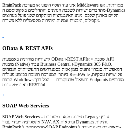
BrainPack אינו עוד תוסף חיצוני או מערכת Middleware מסורתית. אנו
מתחברים ישירות לשכבת הנתונים והתהליכים באקוסיסטם ה-Dynamics
הקיים בארגון שלכם. מנוע האינטגרציה המתקדם שלנו פועל בערוצים
מקבילים, ומבטיח אמינות ומהירות מקסימלית ללא פשרות.
+
OData & REST APIs
קישוריות מודרנית באמצעות OData ו-REST APIs: > שכבת API
מובנית (Native) עבור Business Central ו-Dynamics 365 F&O,
המאפשרת סנכרון נתונים בזמן אמת בסטנדרטים התעשייתיים הגבוהים
ביותר. המערכת תומכת בביצוע פעולות Read/Write על ישויות עסקיות,
הרצת Workflows ותשאול טרנזקציות — הכל דרך Endpoints מודרניים
בארכיטקטורת RESTful.
+
SOAP Web Services
SOAP Web Services – תמיכה מלאה במערכות Legacy: ערוץ
אינטגרציה ייעודי עבור NAV, AX וגרסאות Dynamics ותיקות.
BrainPack מתממשקת ל-SOAP Endpoints ומאפשרת גישה ישירה ל-