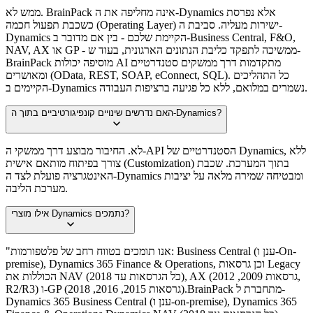
ממש לא. BrainPack אינה מחליפה את ה-Dynamics אלא נפרסת
כשכבת תפעול חכמה (Operating Layer) ישירות מעליה. סביבת ה-
Dynamics הקיימת שלכם - בין אם מדובר ב-Business Central, F&O,
NAV, AX או GP - ממשיכה לתפקד כליבת הנתונים הארגונית, בעוד ש-
BrainPack מוסיפה יכולות AI מתקדמות דרך ממשקים סטנדרטיים
ומאושרים (OData, REST, SOAP, eConnect, SQL). כל התהליכים
הקיימים ב-Dynamics נשמרים במלואם, ללא כל פגיעה ברציפות העבודה.
האם נדרשים שינויים קונפיגורטיביים בתוך ה-Dynamics?
לא. החיבור מבוצע דרך ממשקי ה-API הסטנדרטיים של Dynamics, ללא
צורך בפיתוח מותאם אישית (Customization) בתוך המערכת. שכבת
האינטגרציה פועלת לצד ה-Dynamics ומבטיחה שמירה מלאה על יציבות
מערכת הליבה.
אילו מוצרי Dynamics נתמכים?
"אנו תומכים בטווח רחב של פלטפורמות: Business Central (ענן ו-On-
premise), Dynamics 365 Finance & Operations, וכן גרסאות Legacy
הכוללות את NAV (כל הגרסאות עד 2018), AX (גרסאות 2009, 2012,
R2/R3) ו-GP (גרסאות 2015, 2016, 2018).BrainPack מתחברת ל-
Dynamics 365 Business Central (ענן ו-on-premise), Dynamics 365