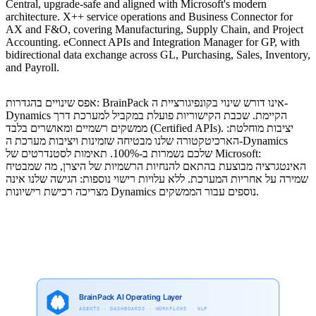
Central, upgrade-safe and aligned with Microsoft's modern
architecture. X++ service operations and Business Connector for
AX and F&O, covering Manufacturing, Supply Chain, and Project
Accounting. eConnect APIs and Integration Manager for GP, with
bidirectional data exchange across GL, Purchasing, Sales, Inventory,
and Payroll.
אפס שינויים בהגדרות: BrainPack אינו דורש שינוי בקונפיגורציית ה-
Dynamics הקיימת. שכבת הקישוריות פועלת במקביל למערכת דרך
ממשקים רשמיים ומאושרים בלבד (Certified APIs). יציבות מוחלטת:
הארכיטקטורה שלנו מבטיחה שזמינות ויציבות מערכת ה-Dynamics
שלכם נשמרות ב-100%. תאימות לסטנדרטים של Microsoft:
האינטגרציה מבוצעת בהתאם להנחיות הרשמיות של היצרן, מה שמבטיח
שמירה על אחריות המערכת. ללא עלויות רישוי נוספות: הגישה שלנו אינה
מצריכה רכישת רישיונות Dynamics נוספים עבור הממשקים.
BrainPack AI Operating Layer
AGENTS · DASHBOARDS · WORKFLOWS · NLP