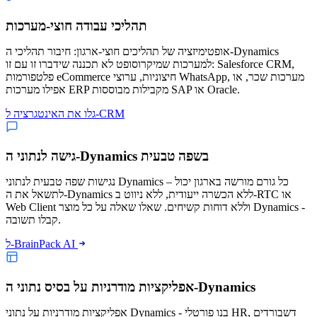
תהליכי עבודה חוצי-מערכות
אופטימיזציה של תהליכים חוצי-ארגון: חיבור תהליכי ה-Dynamics
למערכות שמיקרוסופט לא תכננה שידברו זו עם זו: Salesforce CRM,
פלטפורמות eCommerce חיצוניות, ערוצי WhatsApp, מערכות שכר, או
אפילו מערכות ERP מקבילות מבוססות SAP או Oracle.
גלו את האינטגרציה ל-CRM
גישה לנתוני ה-Dynamics בשפה טבעית
נגישות שפה טבעית לנתוני Dynamics – כל גורם מורשה בארגון יכול
לתשאל את ה-Dynamics ללא הכשרה ייעודית, ללא ניווט ב-RTC או
Web Client וללא דוחות קשיחים. שאלו שאלה על כל מוצר Dynamics -
קבלו תשובה.
ל-BrainPack AI
אפליקציות מודרניות על בסיס נתוני ה-Dynamics
אפליקציות מודרניות על נתוני Dynamics - בנו פורטלי HR, דשבורדים