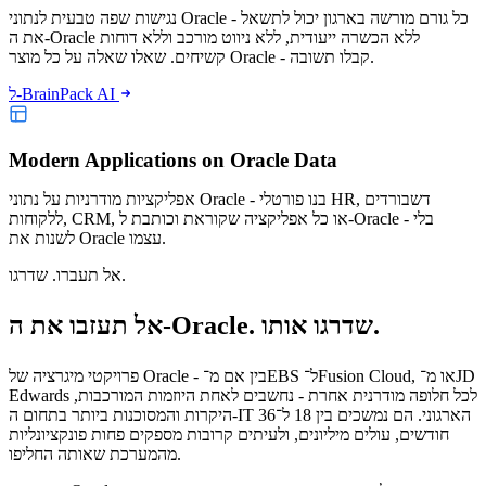
נגישות שפה טבעית לנתוני Oracle - כל גורם מורשה בארגון יכול לתשאל
את ה-Oracle ללא הכשרה ייעודית, ללא ניווט מורכב וללא דוחות
קשיחים. שאלו שאלה על כל מוצר Oracle - קבלו תשובה.
ל-BrainPack AI
Modern Applications on Oracle Data
אפליקציות מודרניות על נתוני Oracle - בנו פורטלי HR, דשבורדים
ללקוחות, CRM, או כל אפליקציה שקוראת וכותבת ל-Oracle - בלי
לשנות את Oracle עצמו.
אל תעברו. שדרגו.
אל תעזבו את ה-Oracle. שדרגו אותו.
פרויקטי מיגרציה של Oracle - בין אם מ־EBS ל־Fusion Cloud, או מ־JD
Edwards לכל חלופה מודרנית אחרת - נחשבים לאחת היוזמות המורכבות,
היקרות והמסוכנות ביותר בתחום ה-IT הארגוני. הם נמשכים בין 18 ל־36
חודשים, עולים מיליונים, ולעיתים קרובות מספקים פחות פונקציונליות
מהמערכת שאותה החליפו.