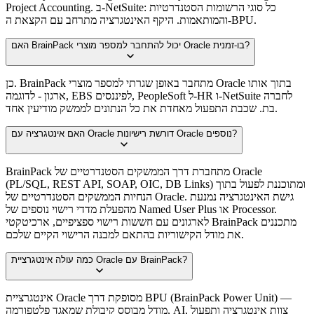
Project Accounting. ב-NetSuite: כל סוגי הרשומות הסטנדרטיות
והמותאמות. היקף האינטגרציה מתרחב עם הקצאת ה-BPU.
האם BrainPack יכול להתחבר למספר מוצרי Oracle בו-זמנית?
כן. BrainPack מתחבר באופן שגרתי למספר מוצרי Oracle בתוך אותו
ארגון - לדוגמה, EBS לפיננסים, PeopleSoft ל-HR ו-NetSuite לחברה
בת. שכבת התפעול מאחדת את כל הנתונים לממשק מודיעין אחד.
האם אינטגרציה עם Oracle דורשת רישיונות Oracle נוספים?
BrainPack מתחברת דרך הממשקים הסטנדרטיים של Oracle
(PL/SQL, REST API, SOAP, OIC, DB Links) ומתוכננת לפעול בתוך
הנחיות הממשקים הסטנדרטיים של Oracle. גישת האינטגרציה נמנעת
מהפעלת מדדי רישוי נוספים של Named User Plus או Processor.
לארגונים עם חששות רישוי ספציפיים, ארכיטקטי BrainPack מתכננים
את מודל הקישוריות בהתאם למבנה הרישוי הקיים שלכם.
כמה עולה אינטגרציית Oracle עם BrainPack?
אינטגרציית Oracle מסופקת דרך BPU (BrainPack Power Unit) —
מודל מבוסס קיבולת שמאגד פלטפורמה, AI, צוות אינטגרציה ותפעול