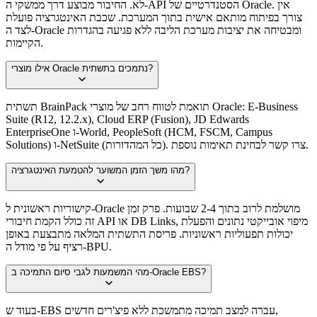
לא. החיבור מבוצע דרך ממשקי ה-API הסטנדרטיים של Oracle. אין
צורך בפיתוח מותאם אישית בתוך המערכת. שכבת האינטגרציה פועלת
לצד ה-Oracle ומבטיחה את יציבות מערכת הליבה ללא פגיעה בהגדרות
הקיימות.
אילו מוצרי Oracle נתמכים בתשתית?
תשתית BrainPack תואמת לטווח רחב של מוצרי Oracle: E-Business
Suite (R12, 12.2.x), Cloud ERP (Fusion), JD Edwards
EnterpriseOne ו-World, PeopleSoft (HCM, FSCM, Campus
Solutions) ו-NetSuite (כל המהדורות). צרו קשר לבחינת תאימות נוספת.
מהו משך הזמן המשוער להטמעת האינטגרציה?
קישוריות ראשונית ל-Oracle מושלמת לרוב בתוך 2-4 שבועות. פרק זמן
זה כולל הקמת חיבורי API או DB Links, מיפוי אובייקטי נתונים והפעלת
יכולות תפעוליות ראשוניות. פריסת התשתית המלאה מתבצעת באופן
רציף על פי מודל ה-BPU.
מהי המשמעות לגבי סיום התמיכה ב-Oracle EBS?
בעוד ש-EBS עברה למצב תמיכה מתמשכת ללא פיצ'רים חדשים,