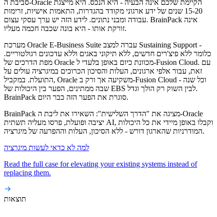
סביבת ה-Oracle הקיימת שלכם אינה הבעיה - היא הנכס. היא מייצגת
15-20 שנים של ידע ארגוני מקודד בהגדרות, התאמות אישיות, זרימות
עבודה ומבני נתונים. לידע הזה יש ערך עסקי עצום. BrainPack אינה
זורקת אותו - היא בונה שכבה חכמה מעליו.
מערכת Oracle E-Business Suite עברה למצב Sustaining Support -
כלומר ללא פיצ'רים חדשים, ללא תיקוני באגים וללא עדכונים רגולטוריים.
מפת הדרכים של Oracle מכוונת כיום באופן בלעדי ל-Fusion Cloud. עם
זאת, עבור אלפי ארגונים, העלות והסיכון הכרוכים במיגרציה עולים על
התועלת. במקביל, Oracle משקיעה אך ורק ב-Fusion Cloud - וכל שנה
שבה ממתינים, הפער בין היכולות של EBS לבין השוק רק הולך וגדל.
BrainPack סוגרת את הפער הזה כבר היום.
BrainPack מציגה את "הדרך השלישית": השאירו את ליבת ה-Oracle
יציבה ופועלת, פרסו מעליה תשתית AI, וקבלו באופן מיידי את כל היכולות
המודרניות שהארגון דורש - ללא הסיכון, העלות וההפרעה של מיגרציה.
למה לא כדאי לעשות מיגרציה
Read the full case for elevating your existing systems instead of
replacing them.
תוצאות