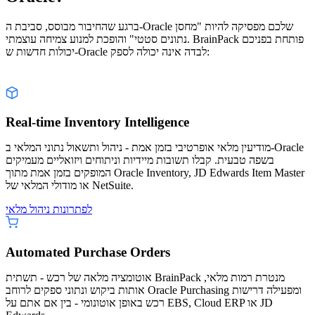
ברגע שהחיבור מבוסס, סביבת ה-Oracle שלכם מפסיקה להיות "מחסן
נתונים סטטי" והופכת למנוע צמיחה עוצמתי. BrainPack פותחת בפניכם
יכולות חדשות ש-Oracle לבדה אינה יכולה לספק:
Real-time Inventory Intelligence
מודיעין מלאי אופרטיבי בזמן אמת - ניהול ותשאול נתוני המלאי ב-Oracle
בשפה טבעית. קבלו תשובות מיידיות וניתוחים ויזואליים מעמיקים
המופקים בזמן אמת מתוך Oracle Inventory, JD Edwards Item Master
או מודולי המלאי של NetSuite.
לפתרונות ניהול מלאי
Automated Purchase Orders
אוטומציה מלאה של רכש - תשתית BrainPack מנטרת רמות מלאי,
אותות ביקוש ונתוני ספקים לרוחב Oracle Purchasing ומפעילה דרישות
רכש באופן אוטונומי - בין אם אתם על EBS, Cloud ERP או JD