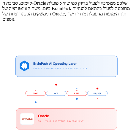
קיימים. סביבת ה-Oracle שלכם ממשיכה לפעול בדיוק כפי שהיא פועלת
כיום. גישת האינטגרציה של BrainPack מתוכננת לפעול בהתאם להנחיות
הממשקים הסטנדרטיות של Oracle, תוך הימנעות מהפעלת מדדי רישוי
נוספים.
BrainPack AI Operating Layer
AGENTS · DASHBOARDS · WORKFLOWS · NLP
JDBC
OCI
REST
PL/SQL
Oracle
DB · YOUR EXISTING ENVIRONMENT