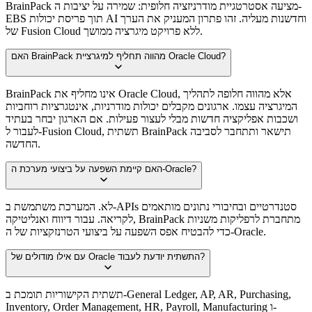
BrainPack מציעה אסטרטגיית מודרניזציה חלופית: שמירה על יציבות ה-
EBS תוך פריסת יכולות AI וחדשנות מעליה. זהו פתרון המעניק את הערך
של Fusion Cloud ללא פרויקט מיגרציה ממושך.
האם BrainPack מהווה תחליף למיגרציית Oracle Cloud?
BrainPack אינו מחליף את Oracle Cloud, אלא מהווה חלופה לתהליך
המיגרציה עצמו. ארגונים מקבלים יכולות מודרניות, אינטגרציות רוחביות
ושכבות אפליקציה חדשות מבלי לעצור פעילות. אם הארגון יבחר בעתיד
לעבור ל-Fusion Cloud, תשתית BrainPack תישאר ותתחבר לסביבה
החדשה.
האם קיימת השפעה על ביצועי מערכת ה-Oracle?
לא. המערכת משתמשת ב-APIs סטנדרטיים ובחיבורי נתונים מותאמים
לקריאה. עבור דיווח ואנליטיקה, BrainPack מתחברת לרפליקות משניות
כדי להבטיח אפס השפעה על ביצועי הטרנזקציות של ה-Oracle.
עם אילו מודולים של Oracle התשתית יודעת לעבוד?
תשתית הקישוריות תומכת ב-General Ledger, AP, AR, Purchasing,
Inventory, Order Management, HR, Payroll, Manufacturing ו-