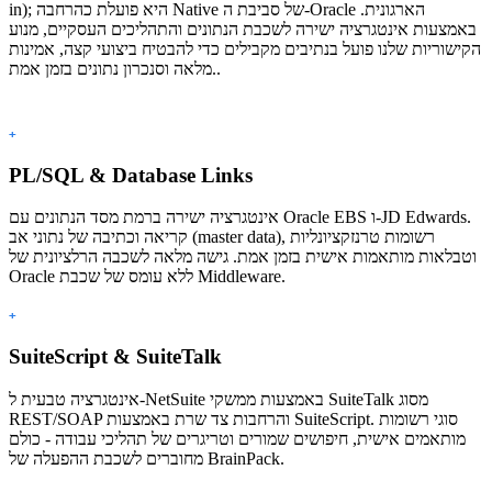
in); היא פועלת כהרחבה Native של סביבת ה-Oracle הארגונית.
באמצעות אינטגרציה ישירה לשכבת הנתונים והתהליכים העסקיים, מנוע
הקישוריות שלנו פועל בנתיבים מקבילים כדי להבטיח ביצועי קצה, אמינות
מלאה וסנכרון נתונים בזמן אמת..
+
PL/SQL & Database Links
אינטגרציה ישירה ברמת מסד הנתונים עם Oracle EBS ו-JD Edwards.
קריאה וכתיבה של נתוני אב (master data), רשומות טרנזקציונליות
וטבלאות מותאמות אישית בזמן אמת. גישה מלאה לשכבה הרלציונית של
Oracle ללא עומס של שכבת Middleware.
+
SuiteScript & SuiteTalk
אינטגרציה טבעית ל-NetSuite באמצעות ממשקי SuiteTalk מסוג
REST/SOAP והרחבות צד שרת באמצעות SuiteScript. סוגי רשומות
מותאמים אישית, חיפושים שמורים וטריגרים של תהליכי עבודה - כולם
מחוברים לשכבת ההפעלה של BrainPack.