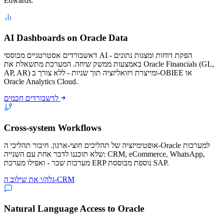
Edwards.
AI Dashboards on Oracle Data
דאשבורדים אסטרטגיים מבוססי AI - הפקת דוחות ומצגות נתונים
באמצעות ממשק שיחה. המערכת מתשאלת את Oracle Financials (GL,
AP, AR) ומייצרת ויזואליזציה תוך שניות - ללא צורך ב-OBIEE או
Oracle Analytics Cloud.
לדשבורדים חכמים
Cross-system Workflows
אופטימיזציה של תהליכים חוצי-ארגון. חיבור תהליכי ה-Oracle למערכות
שלא תוכננו לדבר אחת עם השנייה: CRM, eCommerce, WhatsApp,
מערכות שכר - ואפילו מערכת ERP נוספת מבוססת SAP.
גלה/י את שילוב ה-CRM
Natural Language Access to Oracle