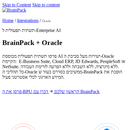
Skip to Content
Skip to content
Get started
Home
/
Integrations
/
Oracle
תשתית תפעולית ל-Enterprise AI
BrainPack + Oracle
פרסו תשתית תפעולית מבוססת AI ישירות מעל סביבת ה-Oracle
הקיימת: E-Business Suite, Cloud ERP, JD Edwards, PeopleSoft או
NetSuite. ללא מיגרציה, ללא השבתה וללא הפרעה לזרימת העבודה.
כל תהליכי ה-Oracle ממשיכים כסדרם בעוד ש-BrainPack הופכת את
המידע הארגוני לכלי אסטרטגי פעיל.
דברו עם BrainPack
פרסו את ה-BPU הראשון שלכם