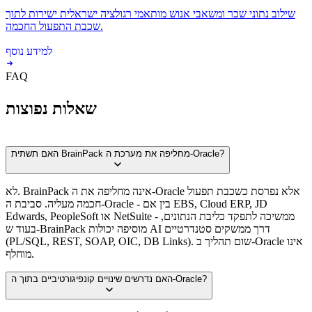
שילוב נתוני שכר ומשאבי אנוש מותאמי רגולציה ישראלית ישירות לתוך
שכבת התפעול החכמה.
למידע נוסף
FAQ
שאלות נפוצות
האם תשתית BrainPack מחליפה את מערכת ה-Oracle?
לא. BrainPack אינה מחליפה את ה-Oracle אלא נפרסת כשכבת תפעול
חכמה מעליה. סביבת ה-Oracle - בין אם EBS, Cloud ERP, JD
Edwards, PeopleSoft או NetSuite - ממשיכה לתפקד כליבת הנתונים,
בעוד ש-BrainPack מוסיפה יכולות AI דרך ממשקים סטנדרטיים
(PL/SQL, REST, SOAP, OIC, DB Links). שום תהליך ב-Oracle אינו
מוחלף.
האם נדרשים שינויים קונפיגורטיביים בתוך ה-Oracle?